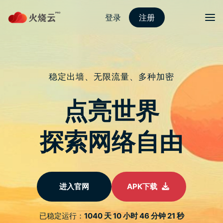
Skip
梯子大全vp-n
目录
Search
to
content
Tag:
IPhone 16
Posts
首页
iPhone 16
tagged
iPhone 16
LAUT
TOP