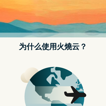
LAUT 全新 iPhone 16 手机壳：
隐藏 360° 旋转立架 随时随地满
足你多角度的情境需求 – 苹果迷
APPLEFANS
07/10/2024
海外加速器梯子研究协会
LAUT 全新 iPhone 16 手机壳：隐藏 360° 旋转
立架 随时随地满足你多角度的情境需求 – 苹果
迷 APPLEFANS…
LAUT
更多内容
全
on
动态
Leave a Comment
新
LAUT
全
iPhone
新
16
iPhone
16
手
手