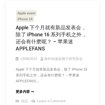
机
机
壳：
壳：
隐
藏
Apple event
隐
360°
旋
iPhone 16
藏
转
360°
立
Apple 下个月就有新品发表会，
架
旋
随
除了 iPhone 16 系列手机之外，
时
转
随
还会有什麽呢？ – 苹果迷
立
地
满
APPLEFANS
架
足
你
随
多
13/08/2024
海外加速器梯子研究协会
时
角
度
随
的
Apple 下个月就有新品发表会，除了 iPhone 16
情
地
境
系列手机之外，还会有什麽呢？ – 苹果迷
满
需
APPLEFANS…
求
足
–
苹
你
Apple
更多内容
果
多
迷
下
APPLEFANS
on
动态
Leave a Comment
角
个
Apple