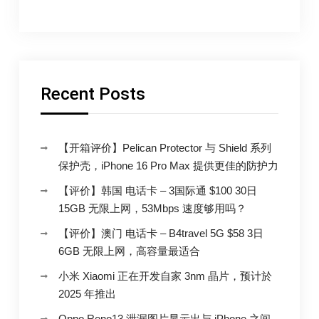
度
下
月
个
的
就
月
就
情
有
有
境
新
新
品
需
品
发
Recent Posts
表
求
发
会，
–
除
表
了
苹
会，
iPhone
16
【开箱评价】Pelican Protector 与 Shield 系列
果
除
系
保护壳，iPhone 16 Pro Max 提供更佳的防护力
迷
列
了
手
APPLEFANS
iPhone
机
【评价】韩国 电话卡 – 3国际通 $100 30日
之
16
15GB 无限上网，53Mbps 速度够用吗？
外，
还
系
会
【评价】澳门 电话卡 – B4travel 5G $58 3日
列
有
6GB 无限上网，高容量最适合
什
手
麽
呢？
小米 Xiaomi 正在开发自家 3nm 晶片，预计於
机
–
2025 年推出
之
苹
果
外，
迷
Oppo Reno13 泄漏图片显示出与 iPhone 之间