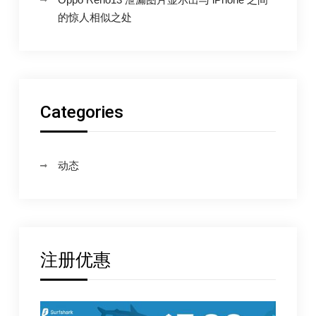
APPLEFANS
还
的惊人相似之处
会
有
什
麽
呢？
Categories
–
苹
果
动态
迷
APPLEFANS
注册优惠