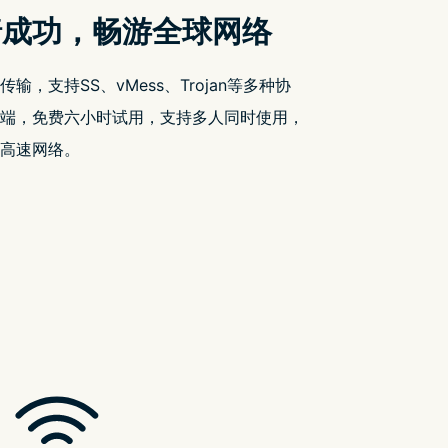
Recent Posts
【开箱评价】Pelican Protector 与
Shield 系列保护壳，iPhone 16 Pro
Max 提供更佳的防护力
【评价】韩国 电话卡 – 3国际通 $100
30日 15GB 无限上网，53Mbps 速度够
用吗？
【评价】澳门 电话卡 – B4travel 5G
$58 3日 6GB 无限上网，高容量最适合
小米 Xiaomi 正在开发自家 3nm 晶片，
预计於 2025 年推出
Oppo Reno13 泄漏图片显示出与
iPhone 之间的惊人相似之处