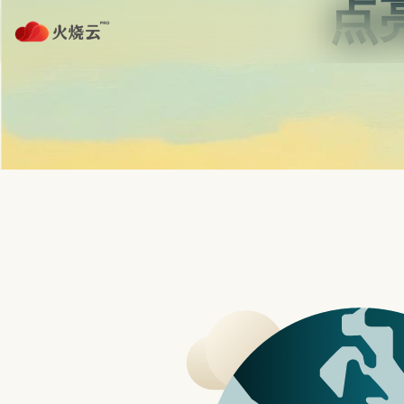
Skip
to
梯子大全vp-n
content
小米 Xiaomi
首页