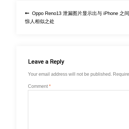
Post
Oppo Reno13 泄漏图片显示出与 iPhone 之
惊人相似之处
navigation
Leave a Reply
Your email address will not be published.
Require
Comment
*