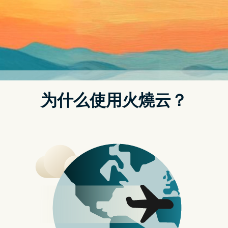
29/08/2024
海外加速器梯子研究协会
首页
动态
台湾品牌 Hipporizz 的「Origo 晶透笔槽防摔壳」可折叠多
种角度、有专属笔槽、还有更多….专属优惠代码
【AppleFansonly】 – 苹果迷 APPLEFANS
Post
navigation
Hipporizz
iPad 保护壳