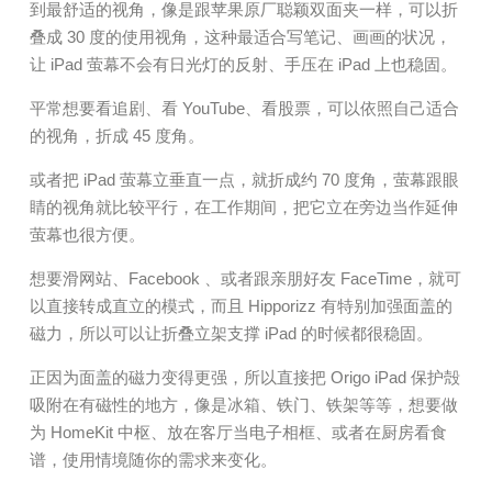
到最舒适的视角，像是跟苹果原厂聪颖双面夹一样，可以折
叠成 30 度的使用视角，这种最适合写笔记、画画的状况，
让 iPad 萤幕不会有日光灯的反射、手压在 iPad 上也稳固。
平常想要看追剧、看 YouTube、看股票，可以依照自己适合
的视角，折成 45 度角。
或者把 iPad 萤幕立垂直一点，就折成约 70 度角，萤幕跟眼
睛的视角就比较平行，在工作期间，把它立在旁边当作延伸
萤幕也很方便。
想要滑网站、Facebook 、或者跟亲朋好友 FaceTime，就可
以直接转成直立的模式，而且 Hipporizz 有特别加强面盖的
磁力，所以可以让折叠立架支撑 iPad 的时候都很稳固。
正因为面盖的磁力变得更强，所以直接把 Origo iPad 保护殻
吸附在有磁性的地方，像是冰箱、铁门、铁架等等，想要做
为 HomeKit 中枢、放在客厅当电子相框、或者在厨房看食
谱，使用情境随你的需求来变化。