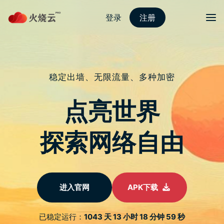
Skip
梯子大全vp-n
目录
Search
to
content
台湾品牌 Hipporizz 的
「Origo 晶透笔槽防摔
壳」可折叠多种角度、
有专属笔槽、还有更
多….专属优惠代码
【AppleFansonly】 – 苹
果迷 APPLEFANS