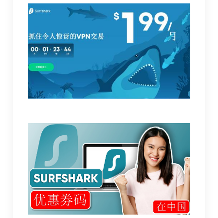
韩
iPhone
使
用
者
连
署
想
要
这
功
能
–
苹
果
迷
APPLEFANS