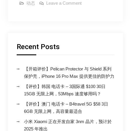
on
动态
Leave a Comment
开
你
会
启
开
「寻
启
「寻
找」
找」
功
功
能
能
吗？
Recent Posts
为
吗？
何
Epic
为
Games
何
执
行
【开箱评价】Pelican Protector 与 Shield 系列
Epic
长
保护壳，iPhone 16 Pro Max 提供更佳的防护力
认
Games
为
执
Apple
【评价】韩国 电话卡 – 3国际通 $100 30日
的
行
15GB 无限上网，53Mbps 速度够用吗？
「寻
找」
长
功
【评价】澳门 电话卡 – B4travel 5G $58 3日
认
能
6GB 无限上网，高容量最适合
是
为
一
个
小米 Xiaomi 正在开发自家 3nm 晶片，预计於
Apple
「超
2025 年推出
的
级