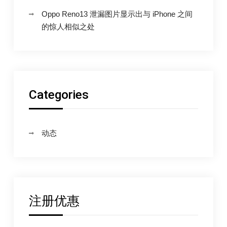
恐
「寻
怖
Oppo Reno13 泄漏图片显示出与 iPhone 之间
的
找」
的惊人相似之处
监
功
视
技
能
术」？
但
是
南
一
韩
iPhone
个
使
Categories
用
「超
者
级
连
署
恐
想
动态
要
怖
这
的
功
能
监
–
苹
视
果
技
迷
APPLEFANS
注册优惠
术」？
但
南